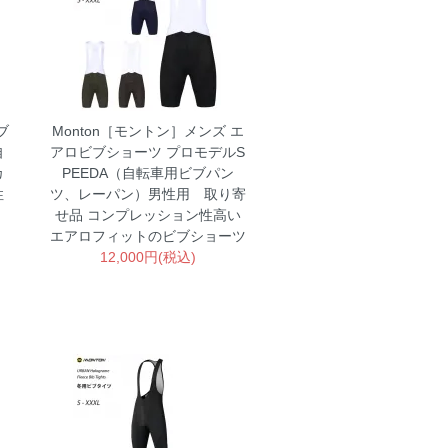
ブ
Monton［モントン］メンズ エ
自
アロビブショーツ プロモデルS
カ
PEEDA（自転車用ビブパン
性
ツ、レーパン）男性用 取り寄
せ品
コンプレッション性高い
エアロフィットのビブショーツ
12,000円(税込)