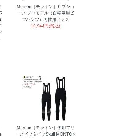
リ
Monton［モントン］ビブショ
R
ーツ プロモデル（自転車用ビ
タ
ブパンツ）男性用メンズ
ズ
10,944円(税込)
と
ル
ト
Monton［モントン］冬用フリ
e
ースビブタイツSkull MONTON