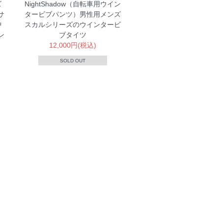
ズ
NightShadow（自転車用ウイン
サ
タービブパンツ）男性用メンズ
中
スカルシリーズのウインタービ
ン
ブタイツ
12,000円(税込)
SOLD OUT