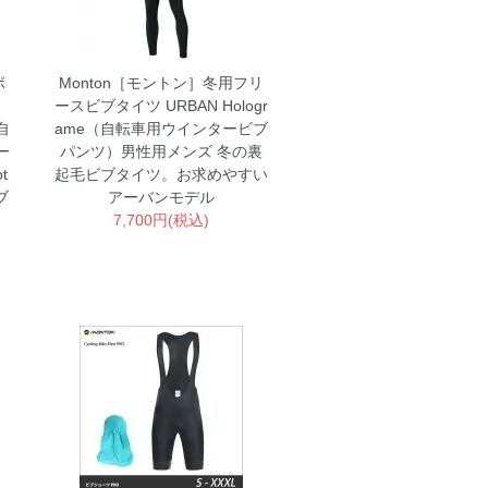
ポ
Monton［モントン］冬用フリ
イ
ースビブタイツ URBAN Hologr
自
ame（自転車用ウインタービブ
ー
パンツ）男性用メンズ
冬の裏
t
起毛ビブタイツ。お求めやすい
ブ
アーバンモデル
7,700円(税込)