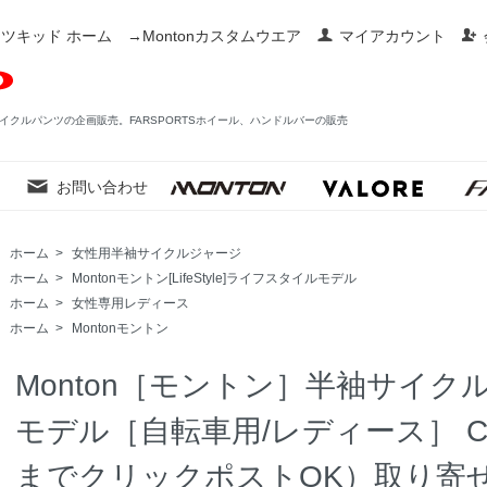
ツキッド ホーム
→Montonカスタムウエア
マイアカウント
イクルパンツの企画販売。FARSPORTSホイール、ハンドルバーの販売
お問い合わせ
ホーム
>
女性用半袖サイクルジャージ
ホーム
>
Montonモントン[LifeStyle]ライフスタイルモデル
ホーム
>
女性専用レディース
ホーム
>
Montonモントン
Monton［モントン］半袖サイクルジ
モデル［自転車用/レディース］ Co
までクリックポストOK）取り寄