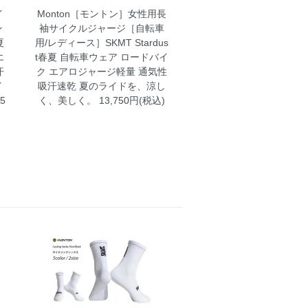
イ
Monton［モントン］女性用長
ン
袖サイクルジャージ［自転車
夏
用/レディース］SKMT Stardus
エ
t春夏 自転車ウェア ロードバイ
汗
ク エアロジャージ軽量 通気性
イ
吸汗速乾
夏のライドを、涼し
5
く、美しく。 13,750円(税込)