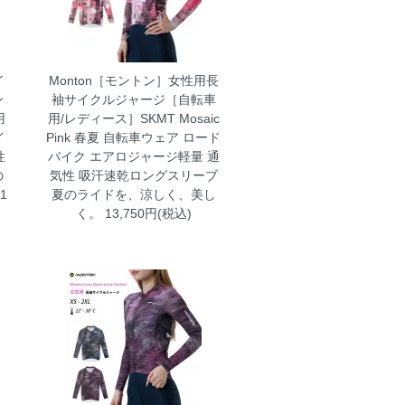
イ
Monton［モントン］女性用長
ン
袖サイクルジャージ［自転車
用
用/レディース］SKMT Mosaic
イ
Pink 春夏 自転車ウェア ロード
性
バイク エアロジャージ軽量 通
の
気性 吸汗速乾ロングスリーブ
1
夏のライドを、涼しく、美し
く。 13,750円(税込)