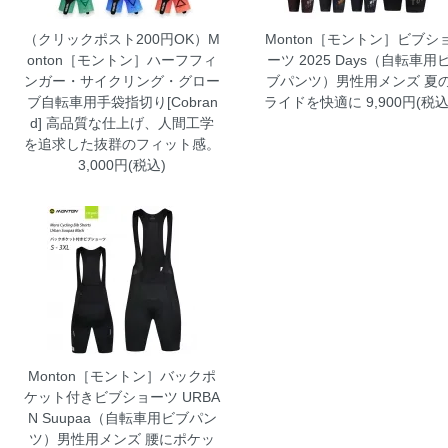
（クリックポスト200円OK）M
Monton［モントン］ビブシ
onton［モントン］ハーフフィ
ーツ 2025 Days（自転車用
ンガー・サイクリング・グロー
ブパンツ）男性用メンズ
夏
ブ自転車用手袋指切り[Cobran
ライドを快適に 9,900円(税込
d]
高品質な仕上げ、人間工学
を追求した抜群のフィット感。
3,000円(税込)
Monton［モントン］バックポ
ケット付きビブショーツ URBA
N Suupaa（自転車用ビブパン
ツ）男性用メンズ
腰にポケッ