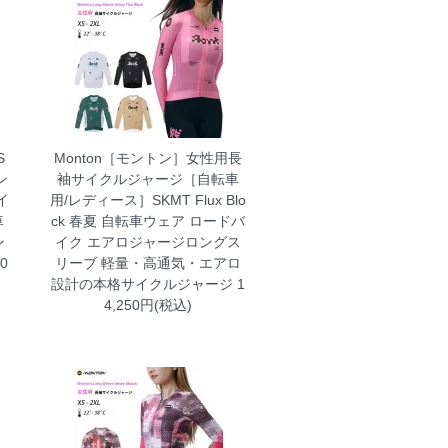
S
Monton［モントン］女性用長
ン
袖サイクルジャージ［自転車
イ
用/レディース］SKMT Flux Blo
車
ck 春夏 自転車ウェア ロードバ
ン
イク エアロジャージロングス
0
リーブ
軽量・高通気・エアロ
設計の本格サイクルジャージ 1
4,250円(税込)