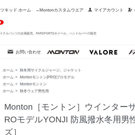
ツキッド ホーム
→Montonカスタムウエア
マイアカウント
イクルパンツの企画販売。FARSPORTSホイール、ハンドルバーの販売
お問い合わせ
ホーム
>
秋冬用サイクルジャージ、ジャケット
ホーム
>
Montonモントン[PRO]プロモデル
ホーム
>
Montonモントン
ホーム
>
秋冬ウェア男性用
Monton［モントン］ウインタ
ROモデルYONJI 防風撥水冬用
ズ］