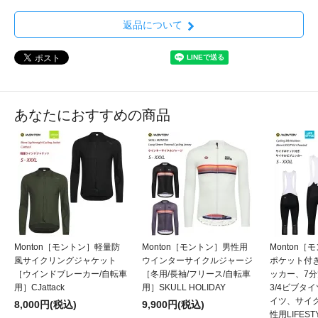
返品について
あなたにおすすめの商品
Monton［モントン］軽量防
Monton［モントン］男性用
Monton
風サイクリングジャケット
ウインターサイクルジャージ
ポケット付
［ウインドブレーカー/自転車
［冬用/長袖/フリース/自転車
ッカー、7
用］CJattack
用］SKULL HOLIDAY
3/4ビブタ
イツ、サイ
8,000円(税込)
9,900円(税込)
性用LIFESTY