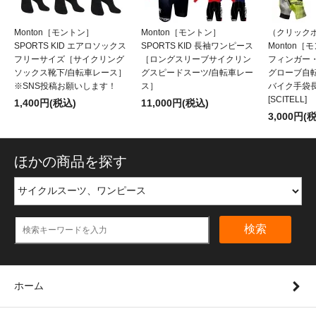
Monton［モントン］
Monton［モントン］
（クリックポ
SPORTS KID エアロソックス
SPORTS KID 長袖ワンピース
Monton
フリーサイズ［サイクリング
［ロングスリーブサイクリン
フィンガー
ソックス靴下/自転車レース］
グスピードスーツ/自転車レー
グローブ自
※SNS投稿お願いします！
ス］
バイク手袋
[SCITELL]
1,400円(税込)
11,000円(税込)
3,000円(
ほかの商品を探す
検索
ホーム