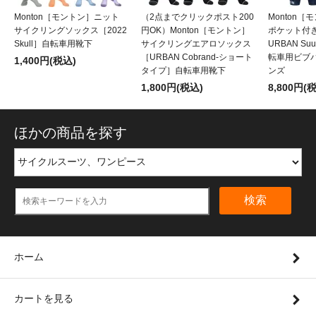
Monton［モントン］ニット
（2点までクリックポスト200
Monton
サイクリングソックス［2022
円OK）Monton［モントン］
ポケット付
Skull］自転車用靴下
サイクリングエアロソックス
URBAN S
［URBAN Cobrand-ショート
転車用ビブ
1,400円(税込)
タイプ］自転車用靴下
ンズ
1,800円(税込)
8,800円(
ほかの商品を探す
検索
ホーム
カートを見る