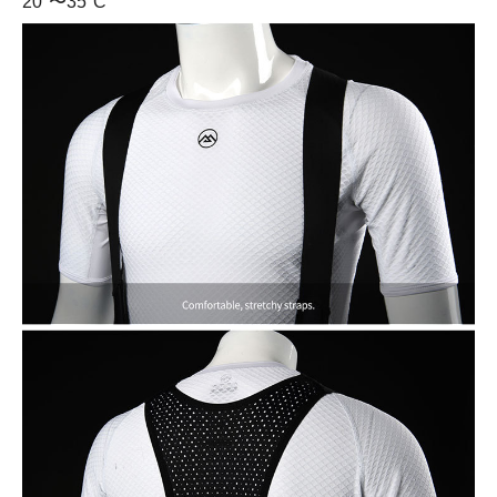
20°〜35°C