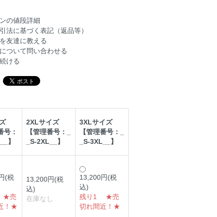
ンの値段詳細
引法に基づく表記（返品等）
を友達に教える
について問い合わせる
続ける
ズ
2XLサイズ
3XLサイズ
番号：
【管理番号：_
【管理番号：_
L__】
_S-2XL__】
_S-3XL__】
0円(税
13,200円(税
13,200円(税
込)
込)
 ★売
残り1 ★売
在庫なし
近！★
切れ間近！★