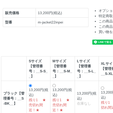
オプショ
販売価格
13,200円(税込)
特定商取
この商品
型番
m-jacket22inpei
この商品
買い物を
Sサイズ
Mサイズ
Lサイズ
XLサイ
【管理番
【管理番
【管理番
【管理
号：__S-S_
号：__S-M_
号：__S-L_
__S-X
_】
_】
_】
13,200円(税
13,200円(税
13,20
ブラック【管
13,200円(税
込)
込)
込)
理番号：__S
込)
残り1 ★
残り1 ★
残り1
-BK__】
在庫なし
売切れ間
売切れ間
切れ間
近！★
近！★