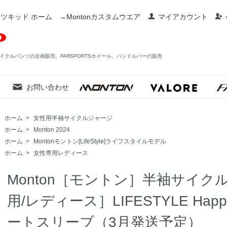
ツキッド ホーム
→Montonカスタムウエア
マイアカウント
イクルパンツの企画販売。FARSPORTSホイール、ハンドルバーの販売
お問い合わせ
ホーム
>
女性用半袖サイクルジャージ
ホーム
>
Monton 2024
ホーム
>
Montonモントン[LifeStyle]ライフスタイルモデル
ホーム
>
女性専用レディース
Monton［モントン］半袖サイ
用/レディース］LIFESTYLE Happ
ートスリーブ（3月発送予定）