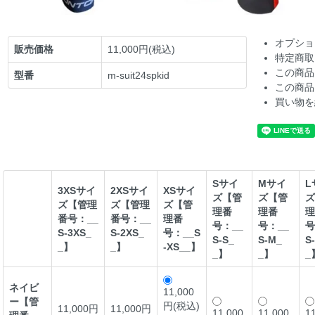
オプショ
販売価格
11,000円(税込)
特定商取
この商品
型番
m-suit24spkid
この商品
買い物を
Sサイ
Mサイ
L
3XSサイ
2XSサイ
XSサイ
ズ【管
ズ【管
ズ
ズ【管理
ズ【管理
ズ【管
理番
理番
理
番号：__
番号：__
理番
号：__
号：__
号
S-3XS_
S-2XS_
号：__S
S-S_
S-M_
S
_】
_】
-XS__】
_】
_】
_
ネイビ
11,000
ー【管
円(税込)
11,000円
11,000円
11,000
11,000
1