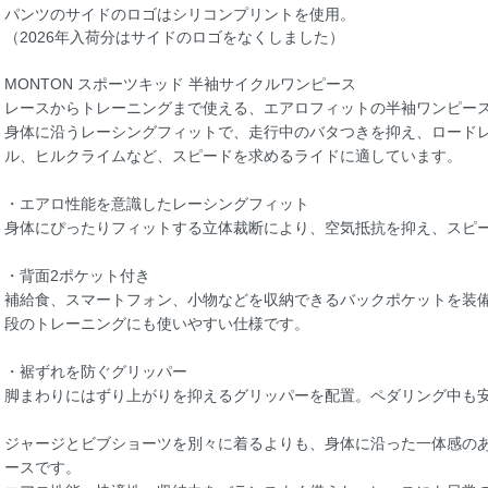
パンツのサイドのロゴはシリコンプリントを使用。
（2026年入荷分はサイドのロゴをなくしました）
MONTON スポーツキッド 半袖サイクルワンピース
レースからトレーニングまで使える、エアロフィットの半袖ワンピー
身体に沿うレーシングフィットで、走行中のバタつきを抑え、ロード
ル、ヒルクライムなど、スピードを求めるライドに適しています。
・エアロ性能を意識したレーシングフィット
身体にぴったりフィットする立体裁断により、空気抵抗を抑え、スピ
・背面2ポケット付き
補給食、スマートフォン、小物などを収納できるバックポケットを装
段のトレーニングにも使いやすい仕様です。
・裾ずれを防ぐグリッパー
脚まわりにはずり上がりを抑えるグリッパーを配置。ペダリング中も
ジャージとビブショーツを別々に着るよりも、身体に沿った一体感の
ースです。