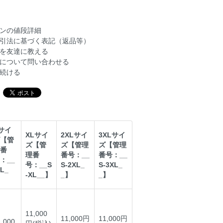
ンの値段詳細
引法に基づく表記（返品等）
を友達に教える
について問い合わせる
続ける
サイ
XLサイ
2XLサイ
3XLサイ
【管
ズ【管
ズ【管理
ズ【管理
番
理番
番号：__
番号：__
：__
号：__S
S-2XL_
S-3XL_
-L_
-XL__】
_】
_】
】
11,000
11,000円
11,000円
1,000