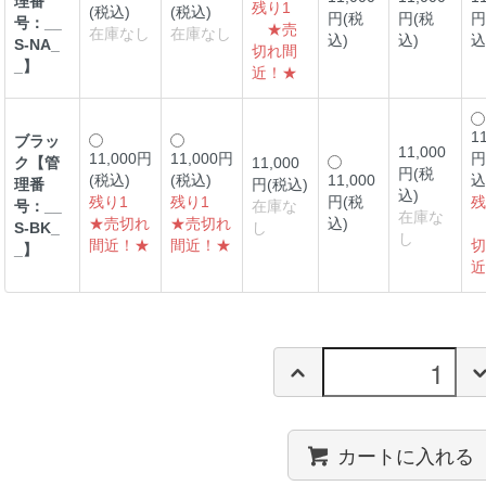
理番
残り1
(税込)
(税込)
円(税
円(税
円
号：__
★売
在庫なし
在庫なし
込)
込)
込
S-NA_
切れ間
_】
近！★
1
ブラッ
11,000
11,000円
11,000円
円
ク【管
11,000
円(税
(税込)
(税込)
11,000
込
理番
円(税込)
込)
残り1
残り1
円(税
残
号：__
在庫な
在庫な
★売切れ
★売切れ
込)
S-BK_
し
し
間近！★
間近！★
切
_】
近
カートに入れる